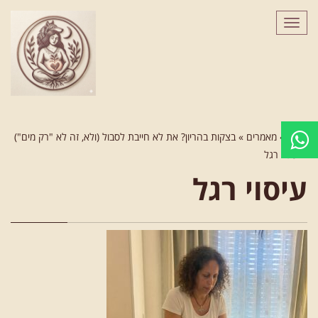
לתוכן
תפריט
ראשי
»
מאמרים
»
בצקות בהריון? את לא חייבת לסבול (ולא, זה לא "רק מים")
»
עיסוי רגל
עיסוי רגל