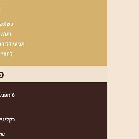
ה
כשתשחר
ותתני
תגיעי
ללידה 
ל
חוויי
פ
6 מפגשים | שעתיים וחצי כל מפגש
בקליניק
של