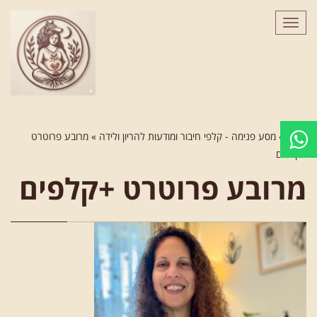
לתוכן
תפריט
ראשי
»
מסע פנימה - קלפי חיבור ומודעות להריון ולידה
»
מרובע פרוטרט
+קלפים
מרובע פרוטרט +קלפים