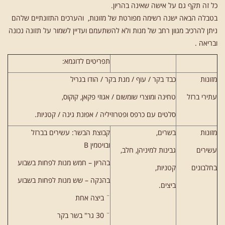
כל זה תקף גם על אישה שאינה בהריון.
בטבלה הבאה ישנה רשימה מפורטת של מזונות, והערכים התזונתיים שלהם
ניתן להרכיב מגוון רחב של מנות ולא להשתעמם ועדיין לשמור על תזונה נכונה
ובריאה .
תפריטים לדוגמא:
מזונות
כבד בקר / עוף / מנת בקר / הודו בגריל
עתירי ברזל
טחינה ומוצרי שומשום / אגוזי פקאן, קוקוס,
סלטים עם כרפס ופטרוזיליה / אפונת גינה / קטניות.
מזונות
בשרים,
קבוצת הבשר: עשירים בברזל
ובויטמין B
עשירים
גבינות למיניהן, חלב,
בהריון – חמש מנות לפחות בשבוע
בחלבונים
קטניות,
בהנקה – שש מנות לפחות בשבוע
ביצים.
¨ ביצה אחת
¨ 30 גר" בשר בקר