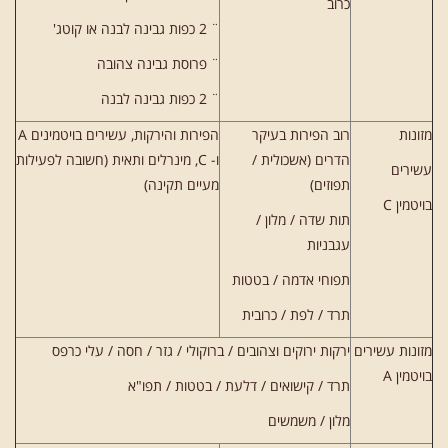
כרוב
¨ 2 כפות גבינה לבנה או קוטג'
¨ פרוסת גבינה צהובה
¨ 2 כפות גבינה לבנה
מזונות
רוב הפירות בעיקר
הפירות והירקות, עשירים בויטמינים A
הדרים (אשכולית /
ו- C, מינרלים ותאית (חשובה לפעילות
עשירים
תפוזים)
מעיים תקינה)
בויטמין C
תות שדה / מלון /
עגבניות
תפוחי אדמה / בטטות
תרד / לפת / כרובית
מזונות עשירים
ירקות ירוקים וצהובים / ברוקולי / גזר / חסה / עלי כרפס
בויטמין A
תרד / קישואים / דלעת / בטטות / תפו"א
מלון / משמשים