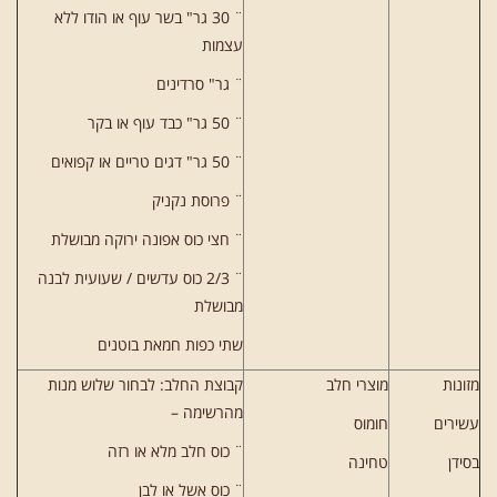
¨ 30 גר" בשר עוף או הודו ללא
עצמות
¨ גר" סרדינים
¨ 50 גר" כבד עוף או בקר
¨ 50 גר" דגים טריים או קפואים
¨ פרוסת נקניק
¨ חצי כוס אפונה ירוקה מבושלת
¨ 2/3 כוס עדשים / שעועית לבנה
מבושלת
שתי כפות חמאת בוטנים
מזונות
מוצרי חלב
קבוצת החלב: לבחור שלוש מנות
מהרשימה –
עשירים
חומוס
¨ כוס חלב מלא או רזה
בסידן
טחינה
¨ כוס אשל או לבן