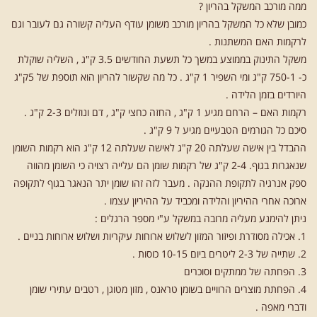
ממה מורכב המשקל בהריון ?
כמובן שלא כל המשקל בהריון מורכב משומן עודף העליה קשורה גם לעובר וגם
לרקמות האם המשתנות .
משקל התינוק בממוצע במשך כל תשעת החודשים 3.5 ק"ג , השליה שוקלת
כ- 750-1 ק"ג ומי השפיר 1 ק"ג . כל מה שקשור להריון הוא תוספת של 5ק"ג
היורדים בזמן הלידה .
רקמות האם – הרחם מגיע 1 ק"ג , החזה כחצי ק"ג , דם ונוזלים 2-3 ק"ג .
סיכם כל הגורמים הטבעיים מגיע ל 9 ק"ג .
ההבדל בין אישה שעלתה 20 ק"ג לאישה שעלתה 12 ק"ג הוא רקמות השומן
שנאגרות בגוף. 2-4 ק"ג של רקמות שומן הם עלייה רצויה כי השומן מהווה
ספק אנרגיה לתקופת ההנקה . מעבר לזה זהו שומן יתר הנאגר בגוף לתקופה
ארוכה אחרי ההיריון והלידה ומכביד על ההיריון עצמו .
ניתן להימנע מעליה מרובה במשקל ע"י מספר הרגלים :
1. אכילה מסודרת ופיזור המזון לשלוש ארוחות עיקריות ושלוש ארוחות בניים .
2. שתייה של 2-3 ליטרים ביום 10-15 כוסות .
3. הפחתה של ממתקים וסוכרים
4. הפחתת מוצרים הרוויים בשומן טראנס , מזון מטוגן , רטבים עתירי שומן
ודברי מאפה .