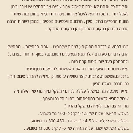
אז קודם כל אנחנו
לא
צריכות לאכול עבור שניים אך בהחלט יש צורך ורצון
לאכול יותר . המטרה היא לאכול ארוחות מסודרות ולכלול בתוכן כמה שיותר
מזונות המכילים ברזל , סידן , חלבונים וויטמינים נוספים , וכמובן לשתות הרבה
הרבה מים הן בתקופת ההיריון והן בתקופת ההנקה .
רצוי להמעיט בדברים מתוקים ( למרות שלרובינו .. אחרי הבחילות .. מתחשק
הרבה דברים טעימים ) ,להימנע ממאכלים מטוגנים, ( בסוף זה חוזר בצרבת )
ולהסתפק בעד שתי כוסות קפה ביום .
עליה מוגזמת במשקל מגבירה את האפשרות לתופעות כגון ורידים
ברגליים,שפשפות, צרבות, קוצר נשימה עייפות וכן עלולה להגדיל סיבוכי הריון
כמו סכרת ורעלת הריון .
עלייה מועטה מדי במשקל עלולה לגרום למשקל נמוך מדי של היילוד מה
שיכול להביא לבעיות בהתפתחותו בתווך הקצר והארוך .
מהו הקצב הנכון לעליה במשקל בהריון ?
בשליש הראשון עליה של 1-1.5 ק"ג כ- 100 גר' בשבוע .
בשליש השני עליה של 4-5 ק"ג שזה כ- 300-450 גר בשבוע .
בשליש השלישי ישנה עליה מהירה של כ- 7 ק"ג 500 גר בשבוע .