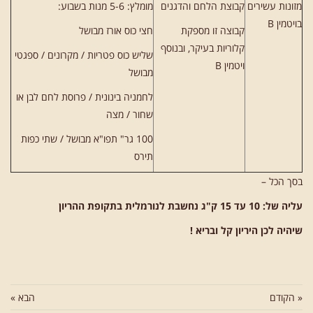
מזונות עשירים
קבוצת הלחם והדגנים
מומלץ: 5-6 מנות בשבוע:
בויטמין B
קבוצה זו מספקת
חצי כוס אורז מבושל
קלוריות בעיקר, ובנוסף
שליש כוס פטריות / מקרונים / ספגטי
ויטמין B
מבושל
לחמניה בינונית / פרוסת לחם לבן או
שחור / מצה
100 גר" תפו"א מבושל / שתי כפות
תירס
בסך הכל –
עליה של: 10 עד 15 ק"ג נחשבת לנורמלית בתקופת ההריון
שיהיה לכן היריון קל ובריא !
« הקודם
הבא »