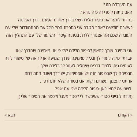
עם העובדה הזו ?
עם
האם ניתוח קיסרי זה כזה נורא ?
אופק
בחרתי לתעד את סיפור הלידה שלי בדרך אחרת הפעם , דרך הקלטה
–
כעשרה חודשים לאחר הלידה אני מספרת הכול כולל את ההתמודדות שלי עם
לידת
העובדה שכנראה אצטרך ללדת בניתוח קיסרי והשיעור שלי עם התהליך הזה
.
קיסרי
אני מזמינה אותך להאזין לסיפור הלידה שלי כי אני מאמינה שהדרך שאני
עברתי יכולה לעזור לך ובכלל מאמינה שדרך שמיעה או קריאה של סיפורי לידה
לעיתים ניתן ללמוד דברים שיכולים לעזור לך בלידה שלך .
מבטיחה לך שבסיפור הזה יש אופטימיות, יש דרך וישנה התמודדות
אז תני לעצמך עשרים דקות ואני בטוחה שלא תתחרטי .
לשמיעה לחצי כאן :
סיפור הלידה שלי עם אופק
(תודה ל
בייבי סטורי
שאיפשרו לי לסגור מעגל ולספר את הסיפור שלי )
« הקודם
הבא »