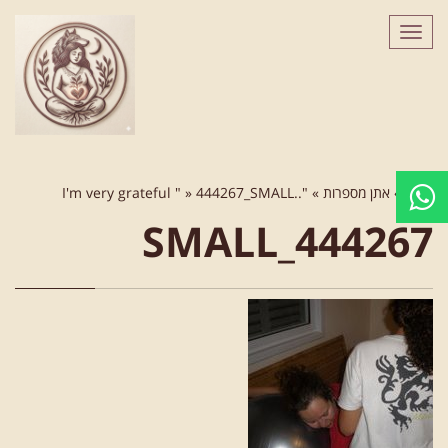
לתוכן
תפריט
ראשי
»
אתן מספרות
»
"..I'm very grateful "
444267_SMALL
»
444267_SMALL