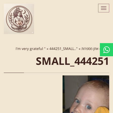
לתוכן
תפריט
ראשי
»
אתן מספרות
»
"..I'm very grateful "
444251_SMALL
»
444251_SMALL