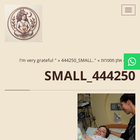
לתוכן
תפריט
ראשי
»
אתן מספרות
»
"..I'm very grateful "
444250_SMALL
»
444250_SMALL